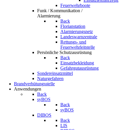
Einsatzleitfahrzeug
Feuerwehrboote
Funk / Kommunikation /
Alarmierung
Back
Florianstation
Alarmierungsnetz
Landeswarnzentrale
Rettungs- und
Feuerwehrleitstelle
Persönliche Schutzausrüstung
Back
Einsatzbekleidung
Gefahrgutausrüstung
Sondereinsatzmittel
Naturgefahren
Brandverhütungsstelle
Anwendungen
Back
syBOS
Back
syBOS
DIBOS
Back
LIS