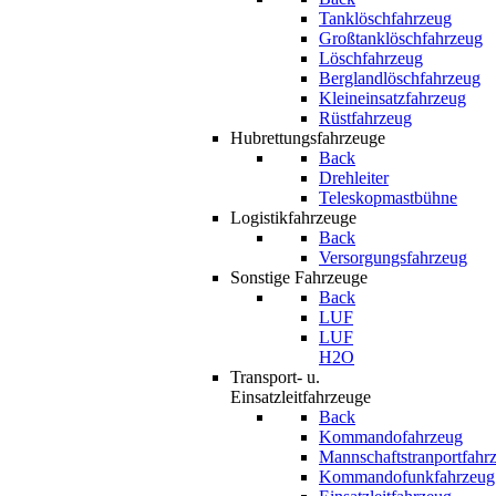
Tanklöschfahrzeug
Großtanklöschfahrzeug
Löschfahrzeug
Berglandlöschfahrzeug
Kleineinsatzfahrzeug
Rüstfahrzeug
Hubrettungsfahrzeuge
Back
Drehleiter
Teleskopmastbühne
Logistikfahrzeuge
Back
Versorgungsfahrzeug
Sonstige Fahrzeuge
Back
LUF
LUF
H2O
Transport- u.
Einsatzleitfahrzeuge
Back
Kommandofahrzeug
Mannschaftstranportfahr
Kommandofunkfahrzeug