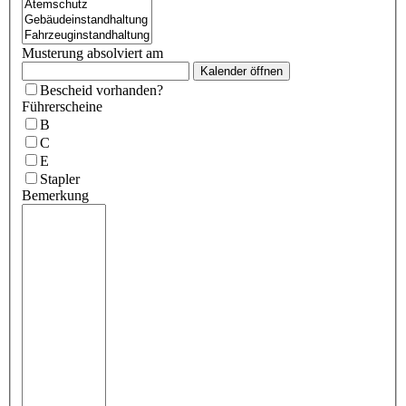
Musterung absolviert am
Kalender öffnen
Bescheid vorhanden?
Führerscheine
B
C
E
Stapler
Bemerkung