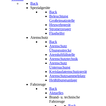
Back
Spezialgeräte
Back
Beleuchtung
Großeinsatzstelle
Heuwehrgerät
Stromerzeuger
Flughelfer
Atemschutz
Back
Atemschutz
Übungsstrecke
Atemluftfüllstelle
Atemschutztechnik
Atemschutz
Untersuchung
Kreislaufatemschutzgerät
Atemschutzsammelplatz
Heißübungsanlage
Fahrzeuge
Back
Aktuelles
Brand- u. technische
Fahrzeuge
Back