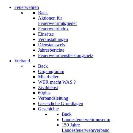
Feuerwehren
Back
Aktionen für
Feuerwehrmitglieder
Feuerwehrindex
Einsätze
Veranstaltungen
Dienstausweis
Jahresberichte
Feuerwehrdienstleistungsnetz
Verband
Back
Organigramm
Mitarbeiter
WER macht WAS ?
Zivildienst
60plus
Verbandsleitung
Gesetzliche Grundlagen
Geschichte
Back
Landesfeuerwehrmuseum
150 Jahre
Landesfeuerwehrverband