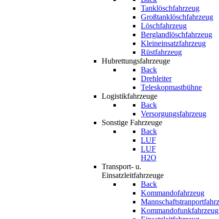
Tanklöschfahrzeug
Großtanklöschfahrzeug
Löschfahrzeug
Berglandlöschfahrzeug
Kleineinsatzfahrzeug
Rüstfahrzeug
Hubrettungsfahrzeuge
Back
Drehleiter
Teleskopmastbühne
Logistikfahrzeuge
Back
Versorgungsfahrzeug
Sonstige Fahrzeuge
Back
LUF
LUF
H2O
Transport- u.
Einsatzleitfahrzeuge
Back
Kommandofahrzeug
Mannschaftstranportfahr
Kommandofunkfahrzeug