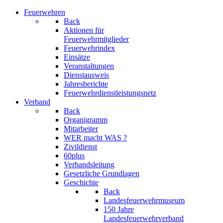
Feuerwehren
Back
Aktionen für
Feuerwehrmitglieder
Feuerwehrindex
Einsätze
Veranstaltungen
Dienstausweis
Jahresberichte
Feuerwehrdienstleistungsnetz
Verband
Back
Organigramm
Mitarbeiter
WER macht WAS ?
Zivildienst
60plus
Verbandsleitung
Gesetzliche Grundlagen
Geschichte
Back
Landesfeuerwehrmuseum
150 Jahre
Landesfeuerwehrverband