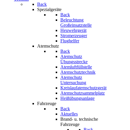
Back
Spezialgeräte
Back
Beleuchtung
Großeinsatzstelle
Heuwehrgerät
Stromerzeuger
Flughelfer
Atemschutz
Back
Atemschutz
Übungsstrecke
Atemluftfüllstelle
Atemschutztechnik
Atemschutz
Untersuchung
Kreislaufatemschutzgerät
Atemschutzsammelplatz
Heißübungsanlage
Fahrzeuge
Back
Aktuelles
Brand- u. technische
Fahrzeuge
Back