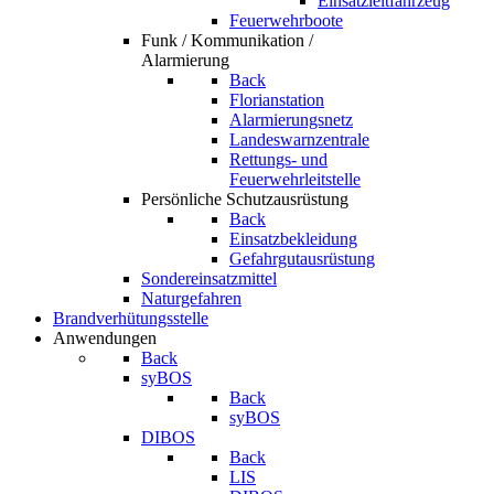
Einsatzleitfahrzeug
Feuerwehrboote
Funk / Kommunikation /
Alarmierung
Back
Florianstation
Alarmierungsnetz
Landeswarnzentrale
Rettungs- und
Feuerwehrleitstelle
Persönliche Schutzausrüstung
Back
Einsatzbekleidung
Gefahrgutausrüstung
Sondereinsatzmittel
Naturgefahren
Brandverhütungsstelle
Anwendungen
Back
syBOS
Back
syBOS
DIBOS
Back
LIS