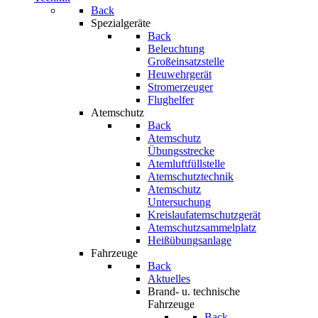
Back
Spezialgeräte
Back
Beleuchtung
Großeinsatzstelle
Heuwehrgerät
Stromerzeuger
Flughelfer
Atemschutz
Back
Atemschutz
Übungsstrecke
Atemluftfüllstelle
Atemschutztechnik
Atemschutz
Untersuchung
Kreislaufatemschutzgerät
Atemschutzsammelplatz
Heißübungsanlage
Fahrzeuge
Back
Aktuelles
Brand- u. technische
Fahrzeuge
Back