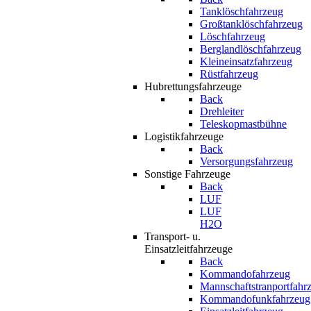
Tanklöschfahrzeug
Großtanklöschfahrzeug
Löschfahrzeug
Berglandlöschfahrzeug
Kleineinsatzfahrzeug
Rüstfahrzeug
Hubrettungsfahrzeuge
Back
Drehleiter
Teleskopmastbühne
Logistikfahrzeuge
Back
Versorgungsfahrzeug
Sonstige Fahrzeuge
Back
LUF
LUF
H2O
Transport- u.
Einsatzleitfahrzeuge
Back
Kommandofahrzeug
Mannschaftstranportfahr
Kommandofunkfahrzeug