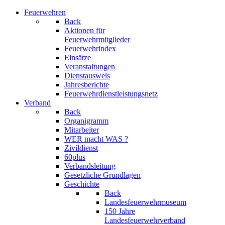
Feuerwehren
Back
Aktionen für
Feuerwehrmitglieder
Feuerwehrindex
Einsätze
Veranstaltungen
Dienstausweis
Jahresberichte
Feuerwehrdienstleistungsnetz
Verband
Back
Organigramm
Mitarbeiter
WER macht WAS ?
Zivildienst
60plus
Verbandsleitung
Gesetzliche Grundlagen
Geschichte
Back
Landesfeuerwehrmuseum
150 Jahre
Landesfeuerwehrverband