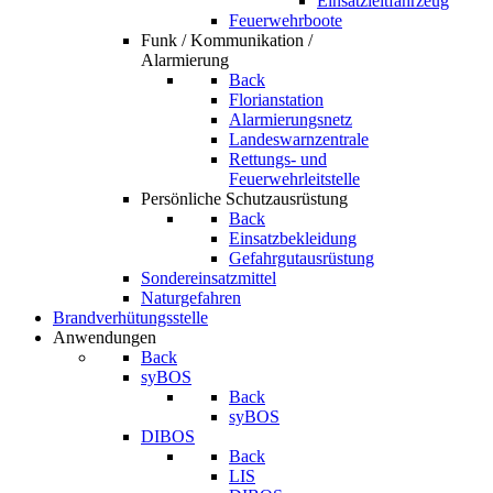
Einsatzleitfahrzeug
Feuerwehrboote
Funk / Kommunikation /
Alarmierung
Back
Florianstation
Alarmierungsnetz
Landeswarnzentrale
Rettungs- und
Feuerwehrleitstelle
Persönliche Schutzausrüstung
Back
Einsatzbekleidung
Gefahrgutausrüstung
Sondereinsatzmittel
Naturgefahren
Brandverhütungsstelle
Anwendungen
Back
syBOS
Back
syBOS
DIBOS
Back
LIS