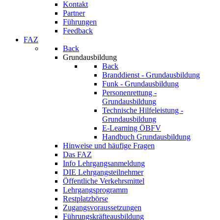
Kontakt
Partner
Führungen
Feedback
FAZ
Back
Grundausbildung
Back
Branddienst - Grundausbildung
Funk - Grundausbildung
Personenrettung -
Grundausbildung
Technische Hilfeleistung -
Grundausbildung
E-Learning ÖBFV
Handbuch Grundausbildung
Hinweise und häufige Fragen
Das FAZ
Info Lehrgangsanmeldung
DIE Lehrgangsteilnehmer
Öffentliche Verkehrsmittel
Lehrgangsprogramm
Restplatzbörse
Zugangsvoraussetzungen
Führungskräfteausbildung