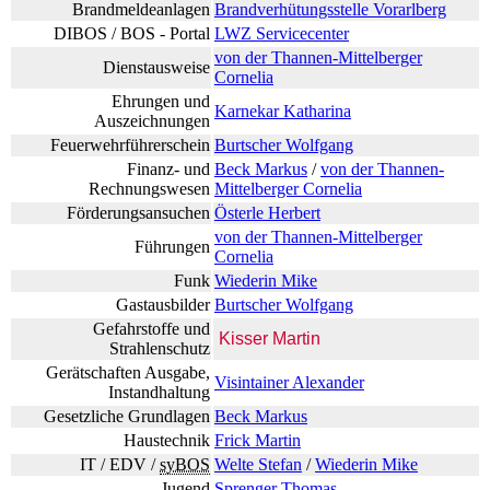
Brandmeldeanlagen
Brandverhütungsstelle Vorarlberg
DIBOS /
BOS
- Portal
LWZ Servicecenter
von der Thannen-Mittelberger
Dienstausweise
Cornelia
Ehrungen und
Karnekar Katharina
Auszeichnungen
Feuerwehrführerschein
Burtscher Wolfgang
Finanz- und
Beck Markus
/
von der Thannen-
Rechnungswesen
Mittelberger Cornelia
Förderungsansuchen
Österle Herbert
von der Thannen-Mittelberger
Führungen
Cornelia
Funk
Wiederin Mike
Gastausbilder
Burtscher Wolfgang
Gefahrstoffe und
Kisser
Martin
Strahlenschutz
Gerätschaften Ausgabe,
Visintainer Alexander
Instandhaltung
Gesetzliche Grundlagen
Beck Markus
Haustechnik
Frick Martin
IT / EDV /
syBOS
Welte Stefan
/
Wiederin Mike
Jugend
Sprenger Thomas