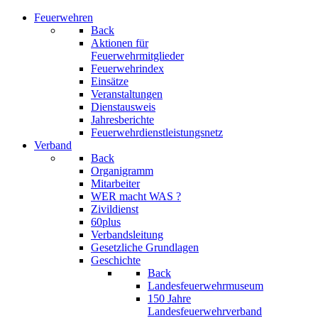
Feuerwehren
Back
Aktionen für
Feuerwehrmitglieder
Feuerwehrindex
Einsätze
Veranstaltungen
Dienstausweis
Jahresberichte
Feuerwehrdienstleistungsnetz
Verband
Back
Organigramm
Mitarbeiter
WER macht WAS ?
Zivildienst
60plus
Verbandsleitung
Gesetzliche Grundlagen
Geschichte
Back
Landesfeuerwehrmuseum
150 Jahre
Landesfeuerwehrverband