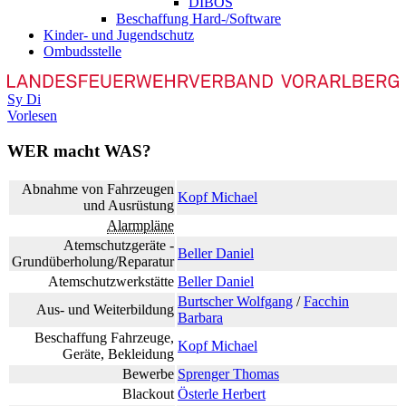
DIBOS
Beschaffung Hard-/Software
Kinder- und Jugendschutz
Ombudsstelle
Sy
Di
Vorlesen
WER macht WAS?
Abnahme von Fahrzeugen
Kopf Michael
und Ausrüstung
Alarmpläne
Atemschutzgeräte -
Beller Daniel
Grundüberholung/Reparatur
Atemschutzwerkstätte
Beller Daniel
Burtscher Wolfgang
/
Facchin
Aus- und Weiterbildung
Barbara
Beschaffung Fahrzeuge,
Kopf Michael
Geräte, Bekleidung
Bewerbe
Sprenger Thomas
Blackout
Österle Herbert