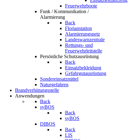
Einsatzleitfahrzeug
Feuerwehrboote
Funk / Kommunikation /
Alarmierung
Back
Florianstation
Alarmierungsnetz
Landeswarnzentrale
Rettungs- und
Feuerwehrleitstelle
Persönliche Schutzausrüstung
Back
Einsatzbekleidung
Gefahrgutausrüstung
Sondereinsatzmittel
Naturgefahren
Brandverhütungsstelle
Anwendungen
Back
syBOS
Back
syBOS
DIBOS
Back
LIS