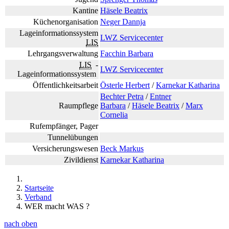
Kantine
Häsele Beatrix
Küchenorganisation
Neger Dannja
Lageinformationssystem
LWZ Servicecenter
LIS
Lehrgangsverwaltung
Facchin Barbara
LIS
-
LWZ Servicecenter
Lageinformationssystem
Öffentlichkeitsarbeit
Österle Herbert
/
Karnekar Katharina
Bechter Petra
/
Entner
Raumpflege
Barbara
/
Häsele Beatrix
/
Marx
Cornelia
Rufempfänger, Pager
Tunnelübungen
Versicherungswesen
Beck Markus
Zivildienst
Karnekar Katharina
Startseite
Verband
WER macht WAS ?
nach oben