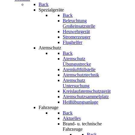
Back
Spezialgeräte
Back
Beleuchtung
Großeinsatzstelle
Heuwehrgerät
Stromerzeuger
Flughelfer
Atemschutz
Back
Atemschutz
Übungsstrecke
Atemluftfüllstelle
Atemschutztechnik
Atemschutz
Untersuchung
Kreislaufatemschutzgerät
Atemschutzsammelplatz
Heißübungsanlage
Fahrzeuge
Back
Aktuelles
Brand- u. technische
Fahrzeuge
Back