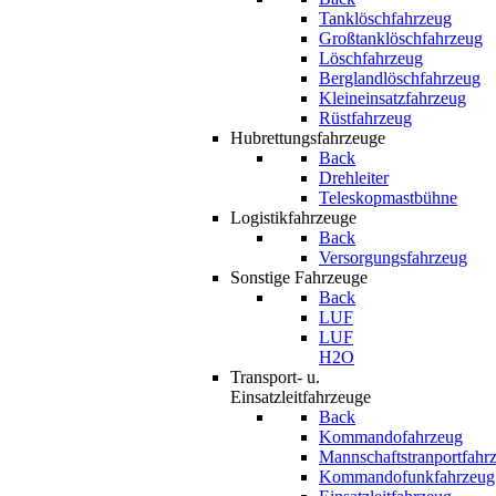
Tanklöschfahrzeug
Großtanklöschfahrzeug
Löschfahrzeug
Berglandlöschfahrzeug
Kleineinsatzfahrzeug
Rüstfahrzeug
Hubrettungsfahrzeuge
Back
Drehleiter
Teleskopmastbühne
Logistikfahrzeuge
Back
Versorgungsfahrzeug
Sonstige Fahrzeuge
Back
LUF
LUF
H2O
Transport- u.
Einsatzleitfahrzeuge
Back
Kommandofahrzeug
Mannschaftstranportfahr
Kommandofunkfahrzeug