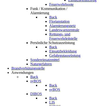
Einsatzleitfahrzeug
Feuerwehrboote
Funk / Kommunikation /
Alarmierung
Back
Florianstation
Alarmierungsnetz
Landeswarnzentrale
Rettungs- und
Feuerwehrleitstelle
Persönliche Schutzausrüstung
Back
Einsatzbekleidung
Gefahrgutausrüstung
Sondereinsatzmittel
Naturgefahren
Brandverhütungsstelle
Anwendungen
Back
syBOS
Back
syBOS
DIBOS
Back
LIS