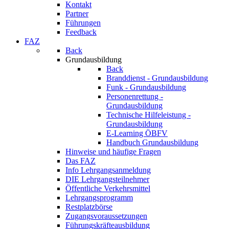
Kontakt
Partner
Führungen
Feedback
FAZ
Back
Grundausbildung
Back
Branddienst - Grundausbildung
Funk - Grundausbildung
Personenrettung -
Grundausbildung
Technische Hilfeleistung -
Grundausbildung
E-Learning ÖBFV
Handbuch Grundausbildung
Hinweise und häufige Fragen
Das FAZ
Info Lehrgangsanmeldung
DIE Lehrgangsteilnehmer
Öffentliche Verkehrsmittel
Lehrgangsprogramm
Restplatzbörse
Zugangsvoraussetzungen
Führungskräfteausbildung