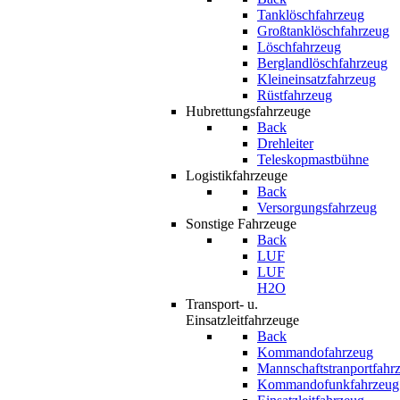
Tanklöschfahrzeug
Großtanklöschfahrzeug
Löschfahrzeug
Berglandlöschfahrzeug
Kleineinsatzfahrzeug
Rüstfahrzeug
Hubrettungsfahrzeuge
Back
Drehleiter
Teleskopmastbühne
Logistikfahrzeuge
Back
Versorgungsfahrzeug
Sonstige Fahrzeuge
Back
LUF
LUF
H2O
Transport- u.
Einsatzleitfahrzeuge
Back
Kommandofahrzeug
Mannschaftstranportfahr
Kommandofunkfahrzeug