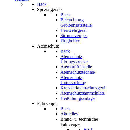
Back
Spezialgeräte
Back
Beleuchtung
Großeinsatzstelle
Heuwehrgerät
Stromerzeuger
Flughelfer
Atemschutz
Back
Atemschutz
Übungsstrecke
Atemluftfüllstelle
Atemschutztechnik
Atemschutz
Untersuchung
Kreislaufatemschutzgerät
Atemschutzsammelplatz
Heißübungsanlage
Fahrzeuge
Back
Aktuelles
Brand- u. technische
Fahrzeuge
Back