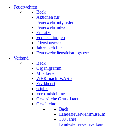
Feuerwehren
Back
Aktionen für
Feuerwehrmitglieder
Feuerwehrindex
Einsätze
Veranstaltungen
Dienstausweis
Jahresberichte
Feuerwehrdienstleistungsnetz
Verband
Back
Organigramm
Mitarbeiter
WER macht WAS ?
Zivildienst
60plus
Verbandsleitung
Gesetzliche Grundlagen
Geschichte
Back
Landesfeuerwehrmuseum
150 Jahre
Landesfeuerwehrverband