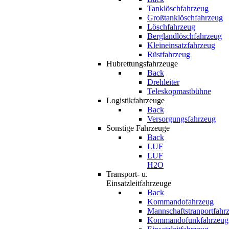
Tanklöschfahrzeug
Großtanklöschfahrzeug
Löschfahrzeug
Berglandlöschfahrzeug
Kleineinsatzfahrzeug
Rüstfahrzeug
Hubrettungsfahrzeuge
Back
Drehleiter
Teleskopmastbühne
Logistikfahrzeuge
Back
Versorgungsfahrzeug
Sonstige Fahrzeuge
Back
LUF
LUF
H2O
Transport- u.
Einsatzleitfahrzeuge
Back
Kommandofahrzeug
Mannschaftstranportfahr
Kommandofunkfahrzeug