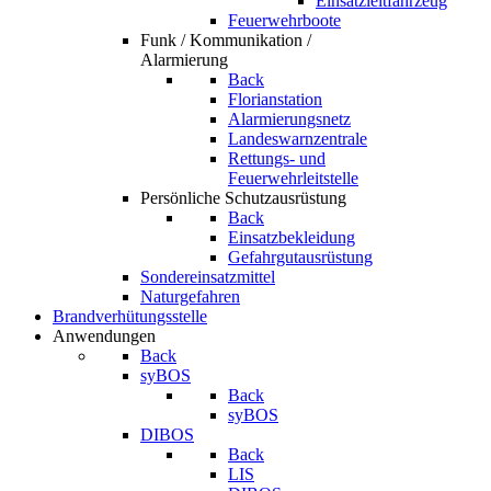
Einsatzleitfahrzeug
Feuerwehrboote
Funk / Kommunikation /
Alarmierung
Back
Florianstation
Alarmierungsnetz
Landeswarnzentrale
Rettungs- und
Feuerwehrleitstelle
Persönliche Schutzausrüstung
Back
Einsatzbekleidung
Gefahrgutausrüstung
Sondereinsatzmittel
Naturgefahren
Brandverhütungsstelle
Anwendungen
Back
syBOS
Back
syBOS
DIBOS
Back
LIS