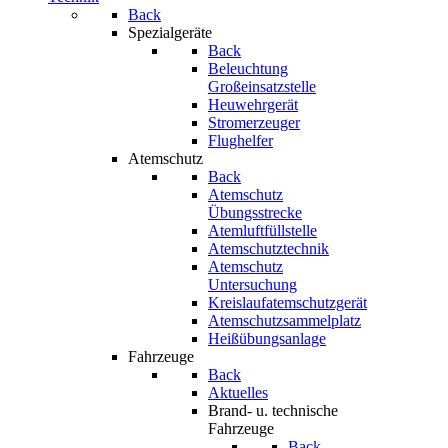
Back
Spezialgeräte
Back
Beleuchtung
Großeinsatzstelle
Heuwehrgerät
Stromerzeuger
Flughelfer
Atemschutz
Back
Atemschutz
Übungsstrecke
Atemluftfüllstelle
Atemschutztechnik
Atemschutz
Untersuchung
Kreislaufatemschutzgerät
Atemschutzsammelplatz
Heißübungsanlage
Fahrzeuge
Back
Aktuelles
Brand- u. technische
Fahrzeuge
Back