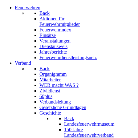
Feuerwehren
Back
Aktionen für
Feuerwehrmitglieder
Feuerwehrindex
Einsätze
Veranstaltungen
Dienstausweis
Jahresberichte
Feuerwehrdienstleistungsnetz
Verband
Back
Organigramm
Mitarbeiter
WER macht WAS ?
Zivildienst
60plus
Verbandsleitung
Gesetzliche Grundlagen
Geschichte
Back
Landesfeuerwehrmuseum
150 Jahre
Landesfeuerwehrverband