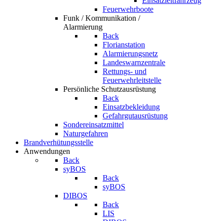
Einsatzleitfahrzeug
Feuerwehrboote
Funk / Kommunikation /
Alarmierung
Back
Florianstation
Alarmierungsnetz
Landeswarnzentrale
Rettungs- und
Feuerwehrleitstelle
Persönliche Schutzausrüstung
Back
Einsatzbekleidung
Gefahrgutausrüstung
Sondereinsatzmittel
Naturgefahren
Brandverhütungsstelle
Anwendungen
Back
syBOS
Back
syBOS
DIBOS
Back
LIS