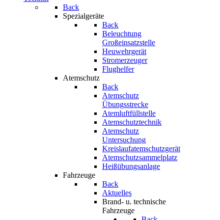
Back
Spezialgeräte
Back
Beleuchtung
Großeinsatzstelle
Heuwehrgerät
Stromerzeuger
Flughelfer
Atemschutz
Back
Atemschutz
Übungsstrecke
Atemluftfüllstelle
Atemschutztechnik
Atemschutz
Untersuchung
Kreislaufatemschutzgerät
Atemschutzsammelplatz
Heißübungsanlage
Fahrzeuge
Back
Aktuelles
Brand- u. technische
Fahrzeuge
Back