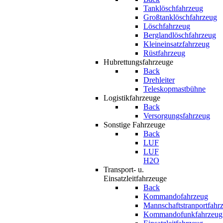
Tanklöschfahrzeug
Großtanklöschfahrzeug
Löschfahrzeug
Berglandlöschfahrzeug
Kleineinsatzfahrzeug
Rüstfahrzeug
Hubrettungsfahrzeuge
Back
Drehleiter
Teleskopmastbühne
Logistikfahrzeuge
Back
Versorgungsfahrzeug
Sonstige Fahrzeuge
Back
LUF
LUF
H2O
Transport- u.
Einsatzleitfahrzeuge
Back
Kommandofahrzeug
Mannschaftstranportfahr
Kommandofunkfahrzeug