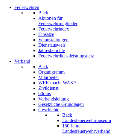
Feuerwehren
Back
Aktionen für
Feuerwehrmitglieder
Feuerwehrindex
Einsätze
Veranstaltungen
Dienstausweis
Jahresberichte
Feuerwehrdienstleistungsnetz
Verband
Back
Organigramm
Mitarbeiter
WER macht WAS ?
Zivildienst
60plus
Verbandsleitung
Gesetzliche Grundlagen
Geschichte
Back
Landesfeuerwehrmuseum
150 Jahre
Landesfeuerwehrverband