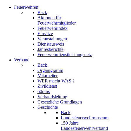
Feuerwehren
Back
Aktionen für
Feuerwehrmitglieder
Feuerwehrindex
Einsätze
Veranstaltungen
Dienstausweis
Jahresberichte
Feuerwehrdienstleistungsnetz
Verband
Back
Organigramm
Mitarbeiter
WER macht WAS ?
Zivildienst
60plus
Verbandsleitung
Gesetzliche Grundlagen
Geschichte
Back
Landesfeuerwehrmuseum
150 Jahre
Landesfeuerwehrverband