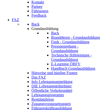
Kontakt
Partner
Führungen
Feedback
FAZ
Back
Grundausbildung
Back
Branddienst - Grundausbildung
Funk - Grundausbildung
Personenrettung -
Grundausbildung
Technische Hilfeleistung -
Grundausbildung
E-Learning ÖBFV
Handbuch Grundausbildung
Hinweise und häufige Fragen
Das FAZ
Info Lehrgangsanmeldung
DIE Lehrgangsteilnehmer
Öffentliche Verkehrsmittel
Lehrgangsprogramm
Restplatzbörse
Zugangsvoraussetzungen
Führungskräfteausbildung