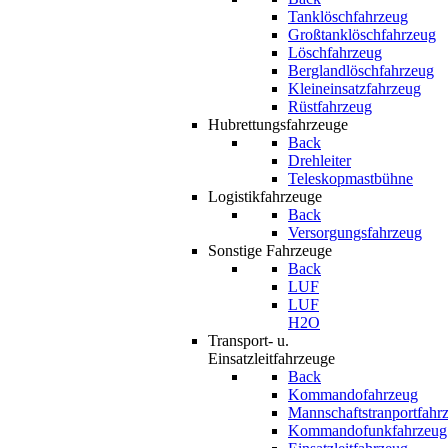
Tanklöschfahrzeug
Großtanklöschfahrzeug
Löschfahrzeug
Berglandlöschfahrzeug
Kleineinsatzfahrzeug
Rüstfahrzeug
Hubrettungsfahrzeuge
Back
Drehleiter
Teleskopmastbühne
Logistikfahrzeuge
Back
Versorgungsfahrzeug
Sonstige Fahrzeuge
Back
LUF
LUF
H2O
Transport- u.
Einsatzleitfahrzeuge
Back
Kommandofahrzeug
Mannschaftstranportfahr
Kommandofunkfahrzeug