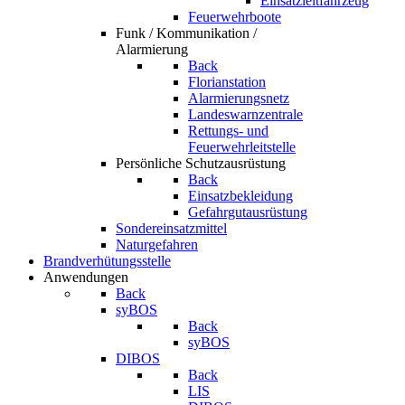
Einsatzleitfahrzeug
Feuerwehrboote
Funk / Kommunikation /
Alarmierung
Back
Florianstation
Alarmierungsnetz
Landeswarnzentrale
Rettungs- und
Feuerwehrleitstelle
Persönliche Schutzausrüstung
Back
Einsatzbekleidung
Gefahrgutausrüstung
Sondereinsatzmittel
Naturgefahren
Brandverhütungsstelle
Anwendungen
Back
syBOS
Back
syBOS
DIBOS
Back
LIS