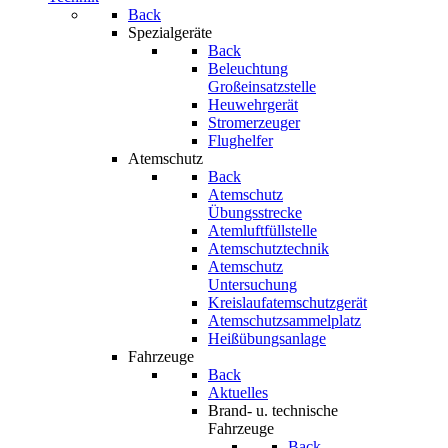
Back
Spezialgeräte
Back
Beleuchtung
Großeinsatzstelle
Heuwehrgerät
Stromerzeuger
Flughelfer
Atemschutz
Back
Atemschutz
Übungsstrecke
Atemluftfüllstelle
Atemschutztechnik
Atemschutz
Untersuchung
Kreislaufatemschutzgerät
Atemschutzsammelplatz
Heißübungsanlage
Fahrzeuge
Back
Aktuelles
Brand- u. technische
Fahrzeuge
Back