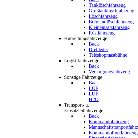
Tanklöschfahrzeug
Großtanklöschfahrzeug
Löschfahrzeug
Berglandlöschfahrzeug
Kleineinsatzfahrzeug
Rüstfahrzeug
Hubrettungsfahrzeuge
Back
Drehleiter
Teleskopmastbühne
Logistikfahrzeuge
Back
Versorgungsfahrzeug
Sonstige Fahrzeuge
Back
LUF
LUF
H2O
Transport- u.
Einsatzleitfahrzeuge
Back
Kommandofahrzeug
Mannschaftstranportfahr
Kommandofunkfahrzeug