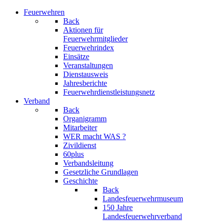
Feuerwehren
Back
Aktionen für
Feuerwehrmitglieder
Feuerwehrindex
Einsätze
Veranstaltungen
Dienstausweis
Jahresberichte
Feuerwehrdienstleistungsnetz
Verband
Back
Organigramm
Mitarbeiter
WER macht WAS ?
Zivildienst
60plus
Verbandsleitung
Gesetzliche Grundlagen
Geschichte
Back
Landesfeuerwehrmuseum
150 Jahre
Landesfeuerwehrverband