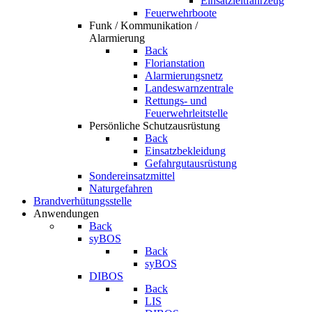
Einsatzleitfahrzeug
Feuerwehrboote
Funk / Kommunikation /
Alarmierung
Back
Florianstation
Alarmierungsnetz
Landeswarnzentrale
Rettungs- und
Feuerwehrleitstelle
Persönliche Schutzausrüstung
Back
Einsatzbekleidung
Gefahrgutausrüstung
Sondereinsatzmittel
Naturgefahren
Brandverhütungsstelle
Anwendungen
Back
syBOS
Back
syBOS
DIBOS
Back
LIS