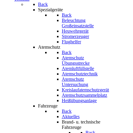
Back
Spezialgeräte
Back
Beleuchtung
Großeinsatzstelle
Heuwehrgerät
Stromerzeuger
Flughelfer
Atemschutz
Back
Atemschutz
Übungsstrecke
Atemluftfüllstelle
Atemschutztechnik
Atemschutz
Untersuchung
Kreislaufatemschutzgerät
Atemschutzsammelplatz
Heißübungsanlage
Fahrzeuge
Back
Aktuelles
Brand- u. technische
Fahrzeuge
Back