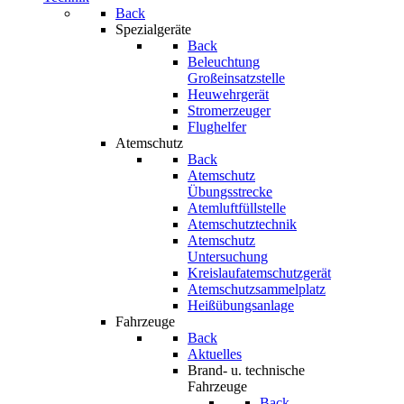
Back
Spezialgeräte
Back
Beleuchtung
Großeinsatzstelle
Heuwehrgerät
Stromerzeuger
Flughelfer
Atemschutz
Back
Atemschutz
Übungsstrecke
Atemluftfüllstelle
Atemschutztechnik
Atemschutz
Untersuchung
Kreislaufatemschutzgerät
Atemschutzsammelplatz
Heißübungsanlage
Fahrzeuge
Back
Aktuelles
Brand- u. technische
Fahrzeuge
Back