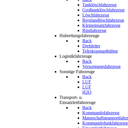
Tanklöschfahrzeug
Großtanklöschfahrzeug
Löschfahrzeug
Berglandlöschfahrzeug
Kleineinsatzfahrzeug
Rüstfahrzeug
Hubrettungsfahrzeuge
Back
Drehleiter
Teleskopmastbühne
Logistikfahrzeuge
Back
Versorgungsfahrzeug
Sonstige Fahrzeuge
Back
LUF
LUF
H2O
Transport- u.
Einsatzleitfahrzeuge
Back
Kommandofahrzeug
Mannschaftstranportfahr
Kommandofunkfahrzeug