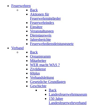
Feuerwehren
Back
Aktionen für
Feuerwehrmitglieder
Feuerwehrindex
Einsätze
Veranstaltungen
Dienstausweis
Jahresberichte
Feuerwehrdienstleistungsnetz
Verband
Back
Organigramm
Mitarbeiter
WER macht WAS ?
Zivildienst
60plus
Verbandsleitung
Gesetzliche Grundlagen
Geschichte
Back
Landesfeuerwehrmuseum
150 Jahre
Landesfeuerwehrverband