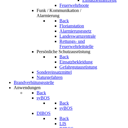
Einsatzleitfahrzeug
Feuerwehrboote
Funk / Kommunikation /
Alarmierung
Back
Florianstation
Alarmierungsnetz
Landeswarnzentrale
Rettungs- und
Feuerwehrleitstelle
Persönliche Schutzausrüstung
Back
Einsatzbekleidung
Gefahrgutausrüstung
Sondereinsatzmittel
Naturgefahren
Brandverhütungsstelle
Anwendungen
Back
syBOS
Back
syBOS
DIBOS
Back
LIS